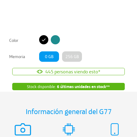
Color
Memoria
0 GB
256 GB
445
personas viendo esto*
Stock disponible:
6
últimas unidades en stock**
Información general del
G77