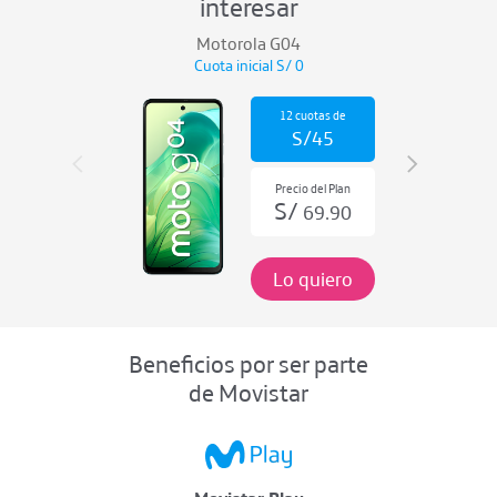
interesar
Motorola G04
Cuota inicial S/
0
12
cuotas de
S/
45
Precio del Plan
S/
69.90
Lo quiero
Beneficios por ser parte
de Movistar