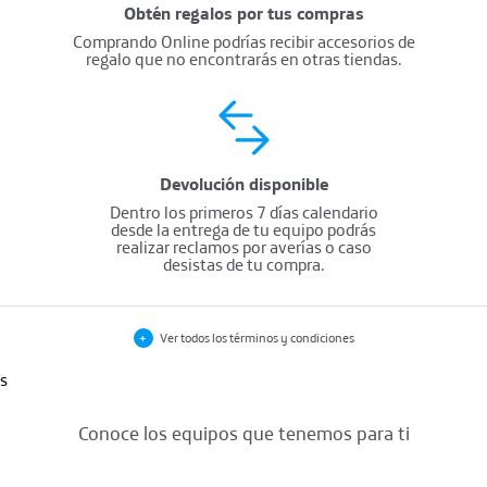
Obtén regalos por tus compras
Comprando Online podrías recibir accesorios de
regalo que no encontrarás en otras tiendas.
Devolución disponible
Dentro los primeros 7 días calendario
desde la entrega de tu equipo podrás
realizar reclamos por averías o caso
desistas de tu compra.
Términos y condiciones
+
Ver todos los términos y condiciones
MÓVIL
s
CONDICIONES GENERALES
• Planes Mi Movistar disponibles para clientes Postpago Residencial con DNI,
Conoce los equipos que tenemos para ti
Pasaporte y/o Carnet de extranjería, Planes no válidos en Loreto. Precios aplican
para clientes que contraten Plan Postpago Mi Movistar desde S/69.90 con línea
móvil adquirida bajo la modalidad de portabilidad y clientes que realicen