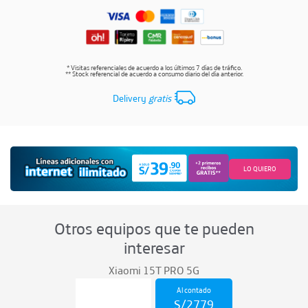
* Visitas referenciales de acuerdo a los últimos 7 días de tráfico.
** Stock referencial de acuerdo a consumo diario del día anterior.
Delivery
gratis
LO QUIERO
Otros equipos que te pueden
interesar
Xiaomi 15T PRO 5G
Al contado
S/
2779