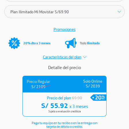
Promociones
20% dto x 3 meses
Todo
Ilimitado
Características del plan
Detalle del precio
Solo Online
Precio Regular
S/
2039
S/
2109
Precio del plan
69.90
S/
55.92
x 3 meses
Sujeto a evaluación crediticia
Paga tu equipo en tu recibo o en la entrega con
tarjeta de débito o credito.